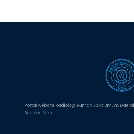
Portal website Radiologi Rumah Sakit Umum Daerah
Sebelas Maret